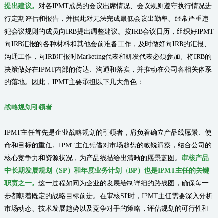
提出建议。
对各IPMT成员的会议出席情况、会议规则遵守执行情况进
行定期评估和报告，并据此对无法完成最低会议出勤率、经常严重违
犯会议规则的成员向IRB提出调整建议。按IRB会议日历，组织好IPMT
向IRB汇报的各种材料和其他会前准备工作，及时做好向IRB的汇报、
沟通工作，向IRB汇报时Marketing代表和研发代表必须参加。将IRB的
决策做好在IPMT内部的传达、沟通和落实，并推动在公司各相关体系
的落地。因此，IPMT主要承担以下几大角色：
战略规划引领者
IPMT主任首先是企业战略规划的引领者，肩负着确立产品线愿景、使
命和目标的重任。IPMT主任凭借对市场趋势的敏锐洞察，结合公司的
核心竞争力和资源状况，为产品线描绘出清晰的愿景蓝图。
审核产品
中长期发展规划（SP）和年度业务计划（BP）也是IPMT主任的关键
职责之一。
这一过程如同为企业的发展绘制详细的路线图，确保每一
步都朝着既定的战略目标前进。在审核SP时，IPMT主任需要深入分析
市场动态、技术发展趋势以及竞争对手的策略，评估规划的可行性和