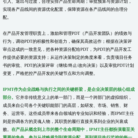
引入、退出与过渡，合理安排产品生命周期；审批预算与资源计划，
实现各产品线间的资源优化配置，保障资源在各产品线间的合理分
配。
在产品开发管理职责上，激励和管理PDT（产品开发团队）的绩效与
行为，调动PDT的积极性和创造力，确保其高效运作；根据在决策评
审点达成的一致意见，把各种资源分配给PDT，为PDT的产品开发工
作提供必要的资源支持；从运作决策制定的角度来看，负责项目任务
书的审批、PDT的决策评审（继续/终止/改向决策）以及审批PDT计划
变更，严格把控产品开发的关键节点和方向调整。
IPMT作为企业战略与执行之间的关键桥梁，是企业决策层的核心组成
部分。
它并非传统意义上的单一部门，而是一个跨部门的虚拟组织，
成员来自公司各个关键职能部门的高层，如研发、市场、销售、财
务、运营等。这些成员带来各自领域的专业知识和经验，而IPMT主任
则是协调各方的灵魂人物，其职责的履行直接关系到企业的兴衰成
败。
在产品从概念到上市的整个生命周期中，IPMT主任都扮演着至关
重要的角色，参与从战略规划到资源分配，再到项目执行监控的每一